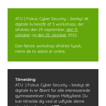
ATU | Fokus: Cyber Security – beskyt dit
digitale liv består af 3 workshops, der
afvikles den 29. september,
den 11.
oktober
og
den 25. oktober
2022.
Den første workshop afvikles fysisk,
mens de to sidste er online.
Tilmelding:
ATU | Fokus: Cyber Security – beskyt dit
digitale liv er åbent for alle interesserede
gymnasieelever i Region Midtjylland. Du
kan tilmelde dig ved at udfylde denne