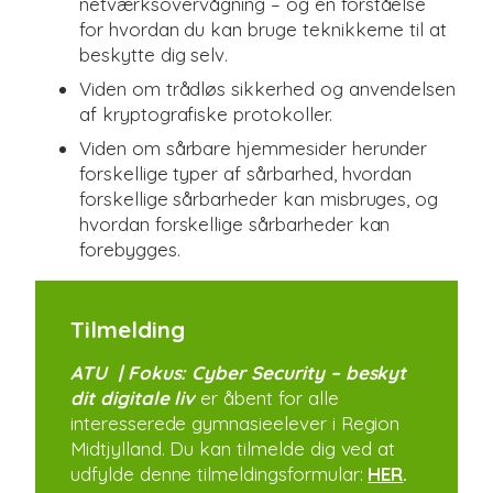
netværksovervågning – og en forståelse
for hvordan du kan bruge teknikkerne til at
beskytte dig selv.
Viden om trådløs sikkerhed og anvendelsen
af kryptografiske protokoller.
Viden om sårbare hjemmesider herunder
forskellige typer af sårbarhed, hvordan
forskellige sårbarheder kan misbruges, og
hvordan forskellige sårbarheder kan
forebygges.
Tilmelding
ATU | Fokus: Cyber Security – beskyt
dit digitale liv
er åbent for alle
interesserede gymnasieelever i Region
Midtjylland. Du kan tilmelde dig ved at
udfylde denne tilmeldingsformular:
HER
.